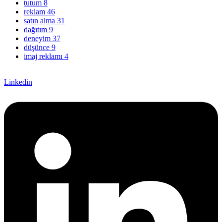
tutum
8
reklam
46
satın alma
31
dağıtım
9
deneyim
37
düşünce
9
imaj reklamı
4
Linkedin