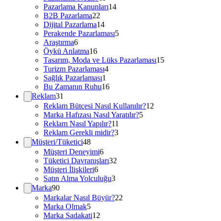
Pazarlama Kanunları
14
B2B Pazarlama
22
Dijital Pazarlama
14
Perakende Pazarlaması
5
Araştırma
6
Öykü Anlatma
16
Tasarım, Moda ve Lüks Pazarlaması
15
Turizm Pazarlaması
4
Sağlık Pazarlaması
1
Bu Zamanın Ruhu
16
Reklam
31
Reklam Bütçesi Nasıl Kullanılır?
12
Marka Hafızası Nasıl Yaratılır?
5
Reklam Nasıl Yapılır?
11
Reklam Gerekli midir?
3
Müşteri/Tüketici
48
Müşteri Deneyimi
6
Tüketici Davranışları
32
Müşteri İlişkileri
6
Satın Alma Yolculuğu
3
Marka
90
Markalar Nasıl Büyür?
22
Marka Olmak
5
Marka Sadakati
12