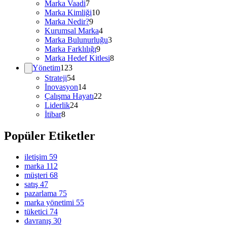
Marka Vaadi
7
Marka Kimliği
10
Marka Nedir?
9
Kurumsal Marka
4
Marka Bulunurluğu
3
Marka Farklılığı
9
Marka Hedef Kitlesi
8
Yönetim
123
Strateji
54
İnovasyon
14
Çalışma Hayatı
22
Liderlik
24
İtibar
8
Popüler Etiketler
iletişim
59
marka
112
müşteri
68
satış
47
pazarlama
75
marka yönetimi
55
tüketici
74
davranış
30