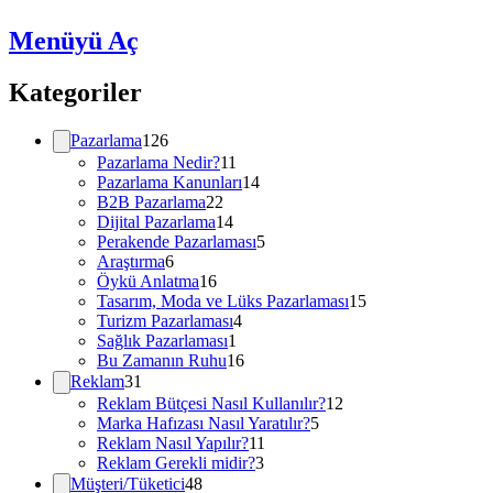
Menüyü Aç
Kategoriler
Pazarlama
126
Pazarlama Nedir?
11
Pazarlama Kanunları
14
B2B Pazarlama
22
Dijital Pazarlama
14
Perakende Pazarlaması
5
Araştırma
6
Öykü Anlatma
16
Tasarım, Moda ve Lüks Pazarlaması
15
Turizm Pazarlaması
4
Sağlık Pazarlaması
1
Bu Zamanın Ruhu
16
Reklam
31
Reklam Bütçesi Nasıl Kullanılır?
12
Marka Hafızası Nasıl Yaratılır?
5
Reklam Nasıl Yapılır?
11
Reklam Gerekli midir?
3
Müşteri/Tüketici
48