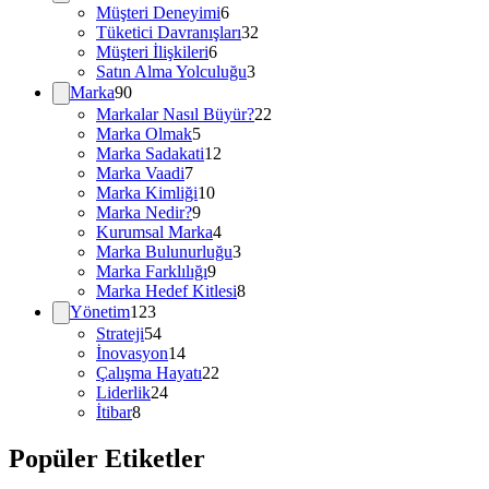
Müşteri Deneyimi
6
Tüketici Davranışları
32
Müşteri İlişkileri
6
Satın Alma Yolculuğu
3
Marka
90
Markalar Nasıl Büyür?
22
Marka Olmak
5
Marka Sadakati
12
Marka Vaadi
7
Marka Kimliği
10
Marka Nedir?
9
Kurumsal Marka
4
Marka Bulunurluğu
3
Marka Farklılığı
9
Marka Hedef Kitlesi
8
Yönetim
123
Strateji
54
İnovasyon
14
Çalışma Hayatı
22
Liderlik
24
İtibar
8
Popüler Etiketler