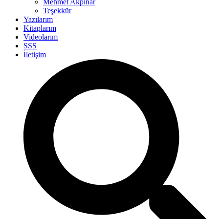
Mehmet Akpınar
Teşekkür
Yazılarım
Kitaplarım
Videolarım
SSS
İletişim