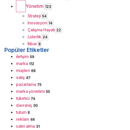
Yönetim
123
Strateji
54
İnovasyon
14
Çalışma Hayatı
22
Liderlik
24
İtibar
8
Popüler Etiketler
iletişim
59
marka
112
müşteri
68
satış
47
pazarlama
75
marka yönetimi
55
tüketici
74
davranış
30
tutum
8
reklam
46
satın alma
31