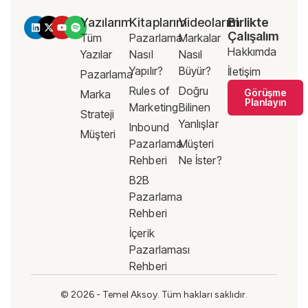
Yazılarım
Kitaplarım
Videolarım
Birlikte
Çalışalım
Tüm
Pazarlama
Markalar
Hakkımda
Yazılar
Nasıl
Nasıl
Yapılır?
Büyür?
İletişim
Pazarlama
Rules of
Doğru
Görüşme
Marka
Planlayın
Marketing
Bilinen
Strateji
Yanlışlar
Inbound
Müşteri
Pazarlama
Müşteri
Rehberi
Ne İster?
B2B
Pazarlama
Rehberi
İçerik
Pazarlaması
Rehberi
© 2026 - Temel Aksoy. Tüm hakları saklıdır.