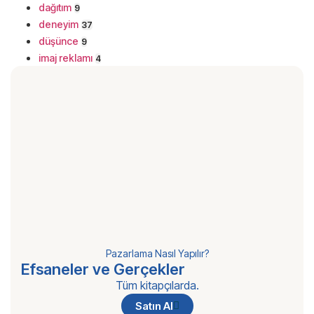
dağıtım
9
deneyim
37
düşünce
9
imaj reklamı
4
Pazarlama Nasıl Yapılır?
Efsaneler ve Gerçekler
Tüm kitapçılarda.
Satın Al