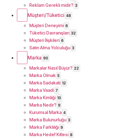
Reklam Gerekli midir?
3
Müşteri/Tüketici
48
Müşteri Deneyimi
6
Tüketici Davranışları
32
Müşteri İlişkileri
6
Satın Alma Yolculuğu
3
Marka
90
Markalar Nasıl Büyür?
22
Marka Olmak
5
Marka Sadakati
12
Marka Vaadi
7
Marka Kimliği
10
Marka Nedir?
9
Kurumsal Marka
4
Marka Bulunurluğu
3
Marka Farklılığı
9
Marka Hedef Kitlesi
8